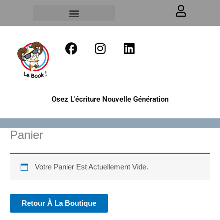
Aller
Au
Contenu
F
I
L
A
N
I
C
S
N
E
T
K
B
A
E
Osez L'écriture Nouvelle Génération
O
G
D
O
R
I
K
A
N
Panier
M
Votre Panier Est Actuellement Vide.
Retour À La Boutique